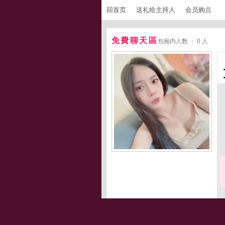
回首页
送礼给主持人
会员购点
免費聊天區
包厢内人数 ： 0 人