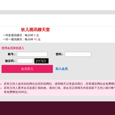
您即将进入 [
狄儿视讯聊天室
]
一对多视讯聊天 : 每分钟
8
点
一对一视讯聊天 : 每分钟
40
点
使用会员身份进入
帐号 :
密码 :
验证码 :
加入会员
若有主持人提供别站网址拉您到别网站，请将聊天记录提供我们，经查属实网站会免费赠送
若有主持人要求会员直接汇钱给她，请勿汇钱，请会员记录聊天内容或留下主持人银行帐
将免费赠送2000点。