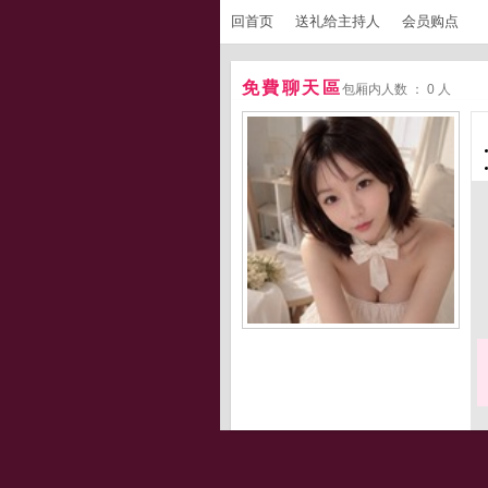
回首页
送礼给主持人
会员购点
免費聊天區
包厢内人数 ： 0 人