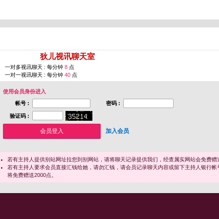
您即将进入 [
狄儿视讯聊天室
]
一对多视讯聊天 : 每分钟
8
点
一对一视讯聊天 : 每分钟
40
点
使用会员身份进入
帐号 :
密码 :
验证码 :
加入会员
若有主持人提供别站网址拉您到别网站，请将聊天记录提供我们，经查属实网站会免费赠送
若有主持人要求会员直接汇钱给她，请勿汇钱，请会员记录聊天内容或留下主持人银行帐
将免费赠送2000点。