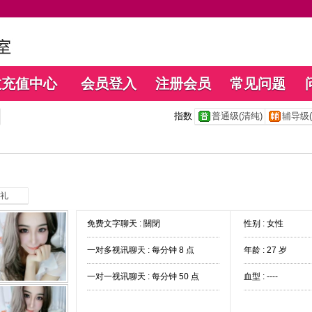
数充值中心
会员登入
注册会员
常见问题
指数
普通级(清纯)
辅导级(
礼
免费文字聊天 :
關閉
性别 : 女性
一对多视讯聊天 :
每分钟 8 点
年龄 : 27 岁
一对一视讯聊天 :
每分钟 50 点
血型 : ----