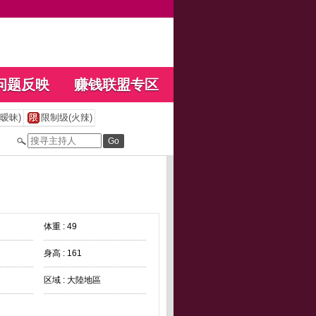
问题反映
赚钱联盟专区
暧昧)
限制级(火辣)
体重 : 49
身高 : 161
区域 : 大陸地區