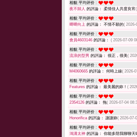
相貌 平均评价 :
夜不歸人
的評論： 柔情佳人共度良宵
相貌 平均评价 :
唧唧向上
的評論： 不情不願的
( 2026-
相貌 平均评价 :
會員4603146
的評論：
( 2026-07-09 0
相貌 平均评价 :
流浪的型男
的評論： 很正，很美
( 202
相貌 平均评价 :
M4060665
的評論： 何時上線
( 2026-0
相貌 平均评价 :
Features
的評論： 最美麗的妳！
( 202
相貌 平均评价 :
2354126
的評論： 拖
( 2026-07-04 08:
相貌 平均评价 :
Honorifica
的評論： 謝謝妳
( 2026-07-
相貌 平均评价 :
鴻溝太神
的評論： 你能多陪我聊聊天