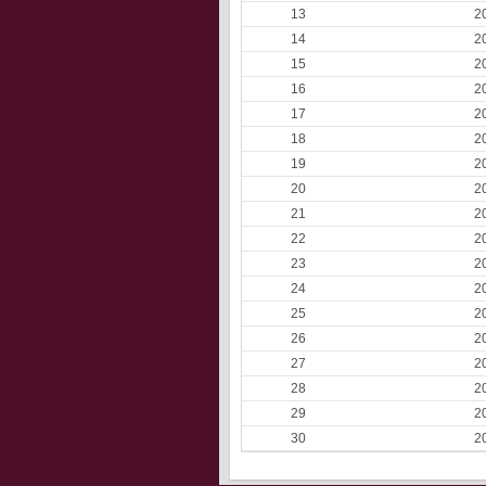
13
2
14
2
15
2
16
2
17
2
18
2
19
2
20
2
21
2
22
2
23
2
24
2
25
2
26
2
27
2
28
2
29
2
30
2