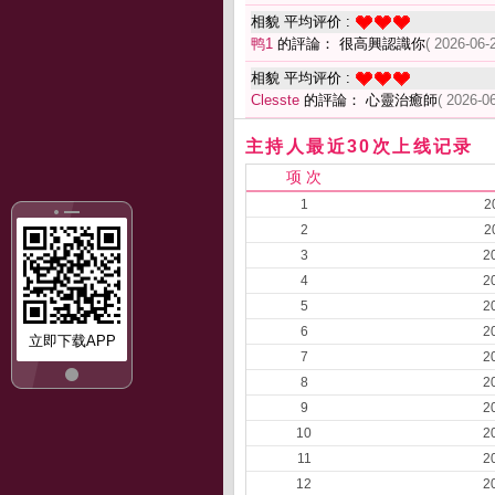
相貌 平均评价 :
鸭1
的評論： 很高興認識你
( 2026-06-
相貌 平均评价 :
Clesste
的評論： 心靈治癒師
( 2026-0
主持人最近30次上线记录
项 次
1
2
2
2
3
2
4
2
5
2
6
2
立即下载APP
7
2
8
2
9
2
10
2
11
2
12
2