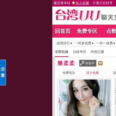
建议将本站
加入收藏
，方便日后找寻
回首页
免费专区
点
业绩排行
一对多收费
一对一收费
全部在線
台妹专区
內地主播
樂柔柔
休息中
免費視訊
进入包厢
送