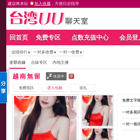
建议将本站
加入收藏
，方便日后找寻
回首页
免费专区
点数充值中心
会员登
业绩排行
一对多收费
一对一收费
全部在線
台妹专区
內地主播
越南無留
休息中
免費視訊
进入包厢
送礼
免费文字聊
一对多视讯
一对一视讯