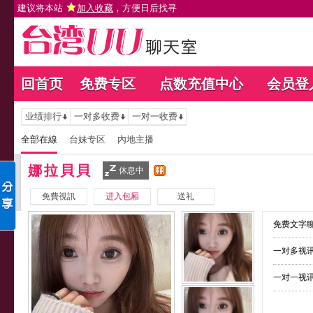
建议将本站
加入收藏
，方便日后找寻
回首页
免费专区
点数充值中心
会员登
业绩排行
一对多收费
一对一收费
全部在線
台妹专区
內地主播
娜拉貝貝
休息中
免費視訊
进入包厢
送礼
免费文字聊
一对多视讯
一对一视讯