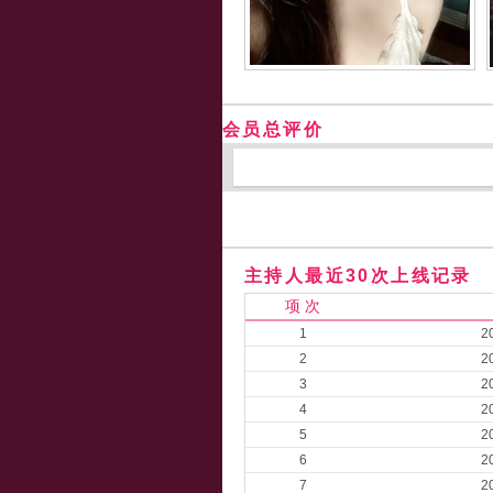
会员总评价
主持人最近30次上线记录
项 次
1
2
2
2
3
2
4
2
5
2
6
2
7
2