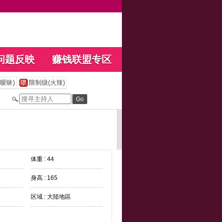
问题反映
赚钱联盟专区
暧昧)
限制级(火辣)
体重 : 44
身高 : 165
区域 : 大陸地區