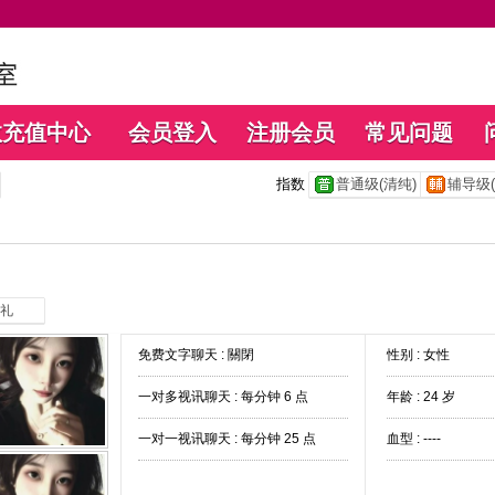
数充值中心
会员登入
注册会员
常见问题
指数
普通级(清纯)
辅导级(
礼
免费文字聊天 :
關閉
性别 : 女性
一对多视讯聊天 :
每分钟 6 点
年龄 : 24 岁
一对一视讯聊天 :
每分钟 25 点
血型 : ----