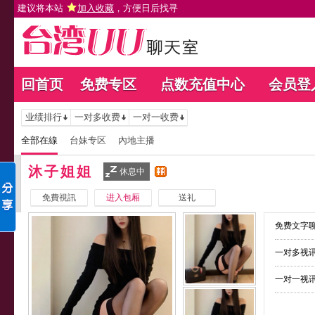
建议将本站
加入收藏
，方便日后找寻
回首页
免费专区
点数充值中心
会员登
业绩排行
一对多收费
一对一收费
全部在線
台妹专区
內地主播
沐子姐姐
休息中
免費視訊
进入包厢
送礼
免费文字聊
一对多视讯
一对一视讯